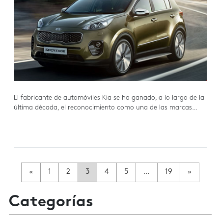
El fabricante de automóviles Kia se ha ganado, a lo largo de la
última década, el reconocimiento como una de las marcas…
Navegación de Entradas
«
1
2
3
4
5
…
19
»
Categorías