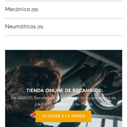
Mecánica
(52)
Neumáticos
(11)
TIENDA ONLINE DE RECAMBIOS
En QUADIS Recambios encontrarás la mayor oferta de
piezas de Carrocería de coche
ACCEDER A LA TIENDA