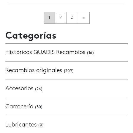
Navegación de Entradas
1
2
3
»
Categorías
Históricos QUADIS Recambios
(16)
Recambios originales
(209)
Accesorios
(24)
Carrocería
(30)
Lubricantes
(9)