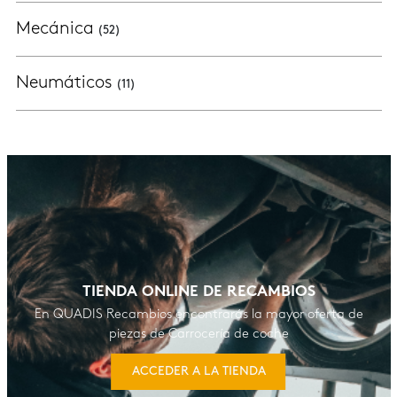
Mecánica
(52)
Neumáticos
(11)
TIENDA ONLINE DE RECAMBIOS
En QUADIS Recambios encontrarás la mayor oferta de
piezas de Carrocería de coche
ACCEDER A LA TIENDA