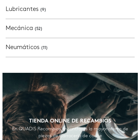
Lubricantes
(9)
Mecánica
(52)
Neumáticos
(11)
TIENDA ONLINE DE RECAMBIOS
En QUADIS Recambios encontrarás la mayor oferta de
piezas de Carrocería de coche