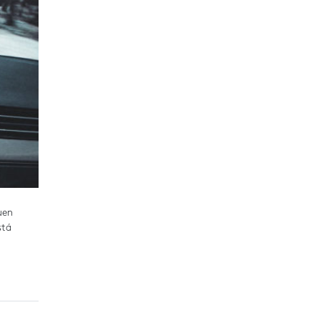
uen
stá