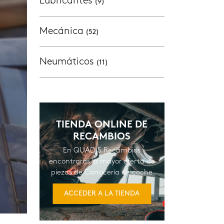
Lubricantes
(9)
Mecánica
(52)
Neumáticos
(11)
TIENDA ONLINE DE
RECAMBIOS
En QUADIS Recambios
encontrarás la mayor oferta de
piezas de Carrocería de coche
ACCEDER A LA TIENDA