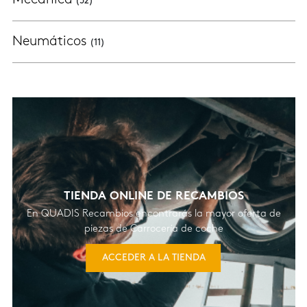
(52)
Neumáticos
(11)
TIENDA ONLINE DE RECAMBIOS
En QUADIS Recambios encontrarás la mayor oferta de
piezas de Carrocería de coche
ACCEDER A LA TIENDA