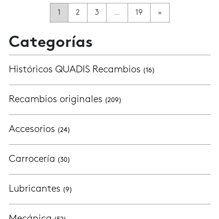
Navegación de Entradas
1
2
3
…
19
»
Categorías
Históricos QUADIS Recambios
(16)
Recambios originales
(209)
Accesorios
(24)
Carrocería
(30)
Lubricantes
(9)
Mecánica