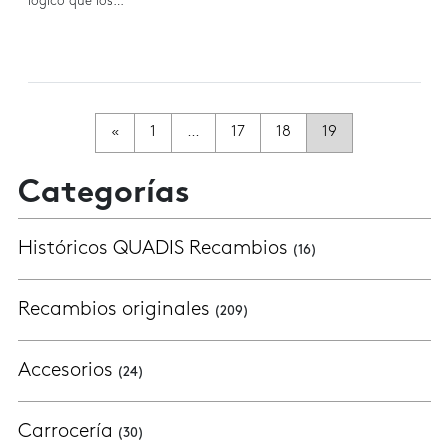
lógico que los…
Navegación de Entradas
«
1
…
17
18
19
Categorías
Históricos QUADIS Recambios
(16)
Recambios originales
(209)
Accesorios
(24)
Carrocería
(30)