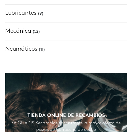
Lubricantes
(9)
Mecánica
(52)
Neumáticos
(11)
TIENDA ONLINE DE RECAMBIOS
En QUADIS Recambios encontrarás la mayor oferta de
piezas de Carrocería de coche