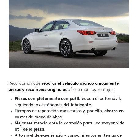
Recordamos que
reparar el vehículo usando únicamente
piezas y recambios originales
ofrece muchas ventajas:
Piezas completamente compatibles
con el automóvil,
siguiendo los estándares del fabricante.
Tiempos de reparación más cortos y, por ello,
ahorro en
costes de mano de obra.
Mejor resistencia ante la corrosión para una
mayor vida
útil de la pieza.
Alto nivel de
experiencia y conocimientos
en temas de