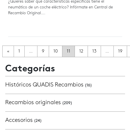
¿Quieres saber qué características específicas tiene el
neumático de un coche eléctrico? Infórmate en Central de
Recambio Original….
Navegación de Entradas
«
1
…
9
10
11
12
13
…
19
Categorías
Históricos QUADIS Recambios
(16)
Recambios originales
(209)
Accesorios
(24)